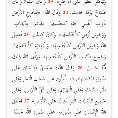
وَلْيَكْثُرِ الطَّيْرُ عَلَى الأَرْضِ».
23
وَكَانَ مَسَاءٌ وَكَانَ
صَبَاحٌ يَوْمًا خَامِسًا.
24
وَقَالَ اللهُ: «لِتُخْرِجِ الأَرْضُ
ذَوَاتِ أَنْفُسٍ حَيَّةٍ كَجِنْسِهَا: بَهَائِمَ، وَدَبَّابَاتٍ،
وَوُحُوشَ أَرْضٍ كَأَجْنَاسِهَا». وَكَانَ كَذلِكَ.
25
فَعَمِلَ
اللهُ وُحُوشَ الأَرْضِ كَأَجْنَاسِهَا، وَالْبَهَائِمَ كَأَجْنَاسِهَا،
وَجَمِيعَ دَبَّابَاتِ الأَرْضِ كَأَجْنَاسِهَا. وَرَأَى اللهُ ذلِكَ
أَنَّهُ حَسَنٌ.
26
وَقَالَ اللهُ: «نَعْمَلُ الإِنْسَانَ عَلَى
صُورَتِنَا كَشَبَهِنَا، فَيَتَسَلَّطُونَ عَلَى سَمَكِ الْبَحْرِ وَعَلَى
طَيْرِ السَّمَاءِ وَعَلَى الْبَهَائِمِ، وَعَلَى كُلِّ الأَرْضِ، وَعَلَى
جَمِيعِ الدَّبَّابَاتِ الَّتِي تَدِبُّ عَلَى الأَرْضِ».
27
فَخَلَقَ
اللهُ الإِنْسَانَ عَلَى صُورَتِهِ. عَلَى صُورَةِ اللهِ خَلَقَهُ.