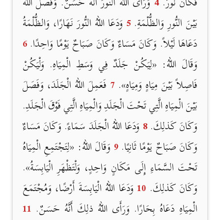
فَكَانَ نُورٌ.
4
وَرَأَى اللهُ النُّورَ أَنَّهُ حَسَنٌ. وَفَصَلَ اللهُ
بَيْنَ النُّورِ وَالظُّلْمَةِ.
5
وَدَعَا اللهُ النُّورَ نَهَارًا، وَالظُّلْمَةُ
دَعَاهَا لَيْلاً. وَكَانَ مَسَاءٌ وَكَانَ صَبَاحٌ يَوْمًا وَاحِدًا.
6
وَقَالَ اللهُ: «لِيَكُنْ جَلَدٌ فِي وَسَطِ الْمِيَاهِ. وَلْيَكُنْ
فَاصِلاً بَيْنَ مِيَاهٍ وَمِيَاهٍ».
7
فَعَمِلَ اللهُ الْجَلَدَ، وَفَصَلَ
بَيْنَ الْمِيَاهِ الَّتِي تَحْتَ الْجَلَدِ وَالْمِيَاهِ الَّتِي فَوْقَ الْجَلَدِ.
وَكَانَ كَذلِكَ.
8
وَدَعَا اللهُ الْجَلَدَ سَمَاءً. وَكَانَ مَسَاءٌ
وَكَانَ صَبَاحٌ يَوْمًا ثَانِيًا.
9
وَقَالَ اللهُ: «لِتَجْتَمِعِ الْمِيَاهُ
تَحْتَ السَّمَاءِ إِلَى مَكَانٍ وَاحِدٍ، وَلْتَظْهَرِ الْيَابِسَةُ».
وَكَانَ كَذلِكَ.
10
وَدَعَا اللهُ الْيَابِسَةَ أَرْضًا، وَمُجْتَمَعَ
الْمِيَاهِ دَعَاهُ بِحَارًا. وَرَأَى اللهُ ذلِكَ أَنَّهُ حَسَنٌ.
11