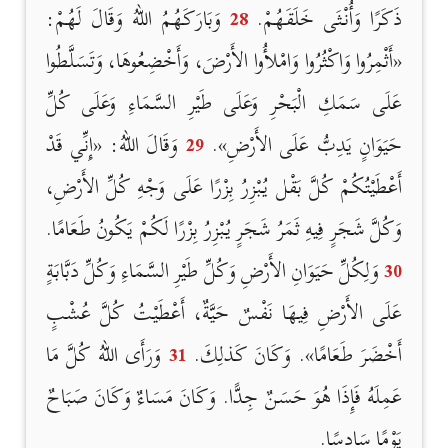
ذَكَرًا وَأُنْثَى خَلَقَهُمْ.
28
وَبَارَكَهُمُ اللهُ وَقَالَ لَهُمْ:
«أَثْمِرُوا وَاكْثُرُوا وَامْلأُوا الأَرْضَ، وَأَخْضِعُوهَا، وَتَسَلَّطُوا
عَلَى سَمَكِ الْبَحْرِ وَعَلَى طَيْرِ السَّمَاءِ وَعَلَى كُلِّ
حَيَوَانٍ يَدِبُّ عَلَى الأَرْضِ».
29
وَقَالَ اللهُ: «إِنِّي قَدْ
أَعْطَيْتُكُمْ كُلَّ بَقْل يُبْزِرُ بِزْرًا عَلَى وَجْهِ كُلِّ الأَرْضِ،
وَكُلَّ شَجَرٍ فِيهِ ثَمَرُ شَجَرٍ يُبْزِرُ بِزْرًا لَكُمْ يَكُونُ طَعَامًا.
30
وَلِكُلِّ حَيَوَانِ الأَرْضِ وَكُلِّ طَيْرِ السَّمَاءِ وَكُلِّ دَبَّابَةٍ
عَلَى الأَرْضِ فِيهَا نَفْسٌ حَيَّةٌ، أَعْطَيْتُ كُلَّ عُشْبٍ
أَخْضَرَ طَعَامًا». وَكَانَ كَذلِكَ.
31
وَرَأَى اللهُ كُلَّ مَا
عَمِلَهُ فَإِذَا هُوَ حَسَنٌ جِدًّا. وَكَانَ مَسَاءٌ وَكَانَ صَبَاحٌ
يَوْمًا سَادِسًا.