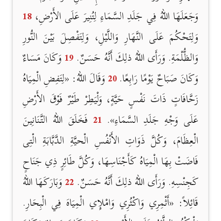
وَجَعَلَهَا اللهُ فِي جَلَدِ السَّمَاءِ لِتُنِيرَ عَلَى الأَرْضِ،
18
وَلِتَحْكُمَ عَلَى النَّهَارِ وَاللَّيْلِ، وَلِتَفْصِلَ بَيْنَ النُّورِ
وَالظُّلْمَةِ. وَرَأَى اللهُ ذلِكَ أَنَّهُ حَسَنٌ.
19
وَكَانَ مَسَاءٌ
وَكَانَ صَبَاحٌ يَوْمًا رَابِعًا.
20
وَقَالَ اللهُ: «لِتَفِضِ الْمِيَاهُ
زَحَّافَاتٍ ذَاتَ نَفْسٍ حَيَّةٍ، وَلْيَطِرْ طَيْرٌ فَوْقَ الأَرْضِ
عَلَى وَجْهِ جَلَدِ السَّمَاءِ».
21
فَخَلَقَ اللهُ التَّنَانِينَ
الْعِظَامَ، وَكُلَّ ذَوَاتِ الأَنْفُسِ الْحيَّةِ الدَّبَّابَةِ الْتِى
فَاضَتْ بِهَا الْمِيَاهُ كَأَجْنَاسِهَا، وَكُلَّ طَائِرٍ ذِي جَنَاحٍ
كَجِنْسِهِ. وَرَأَى اللهُ ذلِكَ أَنَّهُ حَسَنٌ.
22
وَبَارَكَهَا اللهُ
قَائِلاً: «أَثْمِرِي وَاكْثُرِي وَامْلإِي الْمِيَاهَ فِي الْبِحَارِ.