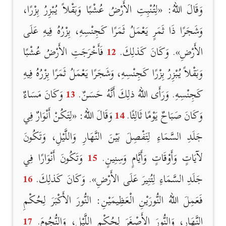
وَقَالَ اللهُ: «لِتُنْبِتِ الأَرْضُ عُشْبًا وَبَقْلاً يُبْزِرُ بِزْرًا،
وَشَجَرًا ذَا ثَمَرٍ يَعْمَلُ ثَمَرًا كَجِنْسِهِ، بِزْرُهُ فِيهِ عَلَى
الأَرْضِ». وَكَانَ كَذلِكَ.
12
فَأَخْرَجَتِ الأَرْضُ عُشْبًا
وَبَقْلاً يُبْزِرُ بِزْرًا كَجِنْسِهِ، وَشَجَرًا يَعْمَلُ ثَمَرًا بِزْرُهُ فِيهِ
كَجِنْسِهِ. وَرَأَى اللهُ ذلِكَ أَنَّهُ حَسَنٌ.
13
وَكَانَ مَسَاءٌ
وَكَانَ صَبَاحٌ يَوْمًا ثَالِثًا.
14
وَقَالَ اللهُ: «لِتَكُنْ أَنْوَارٌ فِي
جَلَدِ السَّمَاءِ لِتَفْصِلَ بَيْنَ النَّهَارِ وَاللَّيْلِ، وَتَكُونَ
لآيَاتٍ وَأَوْقَاتٍ وَأَيَّامٍ وَسِنِينٍ.
15
وَتَكُونَ أَنْوَارًا فِي
جَلَدِ السَّمَاءِ لِتُنِيرَ عَلَى الأَرْضِ». وَكَانَ كَذلِكَ.
16
فَعَمِلَ اللهُ النُّورَيْنِ الْعَظِيمَيْنِ: النُّورَ الأَكْبَرَ لِحُكْمِ
النَّهَارِ، وَالنُّورَ الأَصْغَرَ لِحُكْمِ اللَّيْلِ، وَالنُّجُومَ.
17