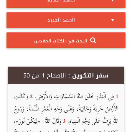
العهد القديم
العهد الجديد
البحث في الكتاب المقدس
سفر التكوين :
الإصحاح 1 من 50
1
فِي الْبَدْءِ خَلَقَ اللهُ السَّمَاوَاتِ وَالأَرْضَ.
2
وَكَانَتِ
الأَرْضُ خَرِبَةً وَخَالِيَةً، وَعَلَى وَجْهِ الْغَمْرِ ظُلْمَةٌ، وَرُوحُ
اللهِ يَرِفُّ عَلَى وَجْهِ الْمِيَاهِ.
3
وَقَالَ اللهُ: «لِيَكُنْ نُورٌ»،