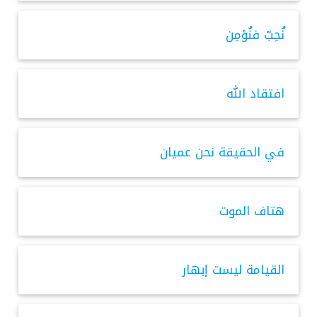
نُحِبّ فنُؤمِن
افتقاد الله
في الحقيقة نحن عميان
هتاف الموت
القيامة ليست إبهار