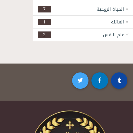
الحياة الروحية
7
العائلة
1
علم النفس
2