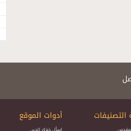
صل
 التصنيفات
أدوات الموقع
لمقدس
اسأل خبزك الحي