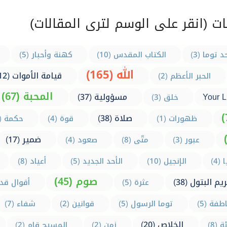
ت (انقر على الوسم لترى المقالات)
د توما (3)
الكتاب المقدس (10)
كهنة وأحبار (5)
الله (165)
قيامة الأموات (12)
الحبر الأعظم (2)
المحبة (67)
Your L
مسؤولية (37)
خلق (3)
صلاة (38)
ظهورات (1)
قوة (4)
حكمة (1)
ضمير (17)
عبور (3)
متّى (8)
صعود (4)
(4)
الإنجيل (10)
الأحد الجديد (5)
أعياد (8)
صوم (45)
يم البتول (38)
عثرة (5)
أقوال قدي
طفة (5)
توما الرسول (5)
قوانين (2)
شفاء (7)
الخلاص (20)
(8)
زمن (2)
المسيح قام (2)