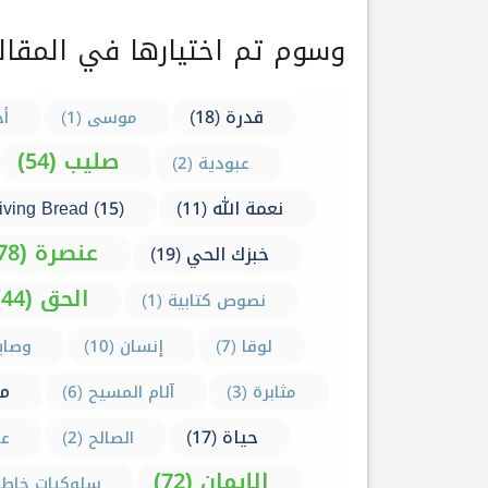
وسوم تم اختيارها في المقالا
قدرة (18)
موسى (1)
أح
صليب (54)
عبودية (2)
نعمة الله (11)
iving Bread (15)
عنصرة (78)
خبزك الحي (19)
الحق (44)
نصوص كتابية (1)
لوقا (7)
إنسان (10)
وصايا 
مر
مثابرة (3)
آلام المسيح (6)
حياة (17)
الصالح (2)
عا
الإيمان (72)
سلوكيات خاطئة 