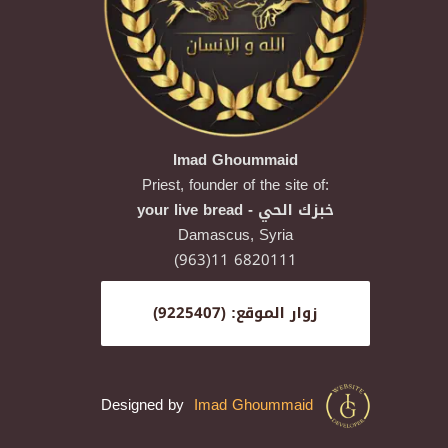
Imad Ghoummaid
Priest, founder of the site of:
your live bread - خبزك الحي
Damascus,
Syria
(963)11 6820111
زوار الموقع: (9225407)
Designed by
Imad Ghoummaid