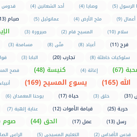
الرسول (5)
وصايا (4)
أحد الشعانين (4)
قدوس (9)
صيام (13)
أعمال (9)
ملح الأرض (4)
عمانوئيل (5)
الإيم
سلام (10)
المسيح قام (2)
صيرورة (3)
فرح (11)
أعياد (8)
متّى (8)
مسامحة (3)
تجارب (20)
سلوكيات خاطئة (8)
البابا (3)
قواني
بة (67)
كنيسة (48)
إغاثة (4)
فصح المسيح
الله (165)
يسوع المسيح (169)
أنبياء (
31)
حياة (17)
خلق (3)
يوحنا المعمدان (6)
حرية (25)
قيامة الأموات (12)
عناية إلهية (7)
الحق (44)
صوم (45)
رسل (13)
عمل (17)
قدس الأقداس (2)
التعليم المسيحي (5)
الراعي الصالح