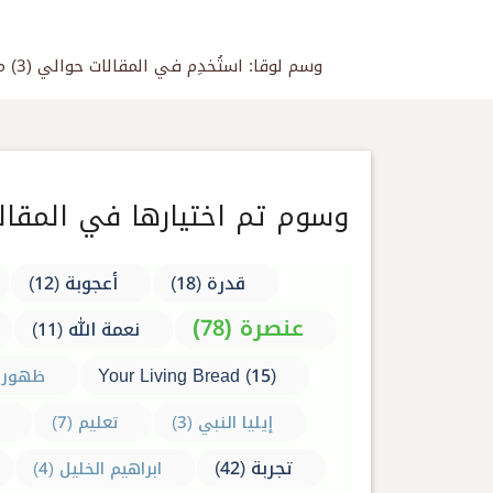
وسم لوقا: استُخدِم في المقالات حوالي (3) مرة، الوسوم وهي وسيلة جيدة للعثور سريعاً على محتوى الموقع وما فيه من كلمات مستخدمة في المقالات ككل
وسوم تم اختيارها في المقالا
قدرة (18)
أعجوبة (12)
عنصرة (78)
نعمة الله (11)
Your Living Bread (15)
ظهورات 
إيليا النبي (3)
تعليم (7)
تجربة (42)
ابراهيم الخليل (4)