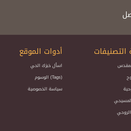
صل
 التصنيفات
أدوات الموقع
لمقدس
اسأل خبزك الحي
وح
الوسوم (Tags)
حية
سياسة الخصوصية
المسيحي
الروحي