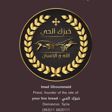
Imad Ghoummaid
Priest, founder of the site of:
your live bread - خبزك الحي
Damascus,
Syria
(963)11 6820111