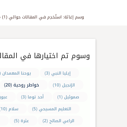
وسم إغاثة: استُخدِم في المقالات حوالي (1) مرة، الوسوم وهي وسيلة جيدة للعثور سريعاً على محتوى الموقع وما فيه من كلمات مستخدمة في المقالات ككل
وسوم تم اختيارها في المقالا
إيليا النبي (3)
يوحنا المعمدان (6)
خواطر روحية (20)
الإنجيل (10)
صموئيل (1)
أحد توما (3)
عبور (
التعليم المسيحي (5)
سلام (10)
ق
الراعي الصالح (2)
عثرة (5)