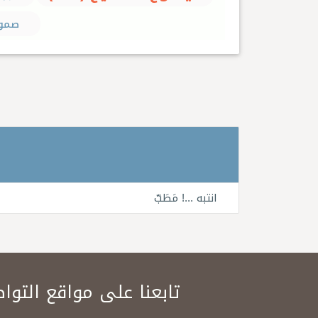
صمود 
انتبه ...! مَطَبّ
تابعنا على مواقع التوا