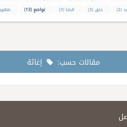
تواضع (13)
(2)
خلق (3)
البابا (3)
ظهورات
مقالات حسب:
إغاثة
صل