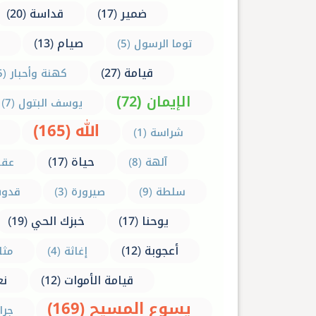
ضمير (17)
قداسة (20)
صيام (13)
توما الرسول (5)
قيامة (27)
كهنة وأحبار (5)
الإيمان (72)
يوسف البتول (7)
الله (165)
شراسة (1)
حياة (17)
آلهة (8)
عقاب
سلطة (9)
صيرورة (3)
قدوس 
يوحنا (17)
خبزك الحي (19)
أعجوبة (12)
إغاثة (4)
مثاب
قيامة الأموات (12)
نع
يسوع المسيح (169)
جراح