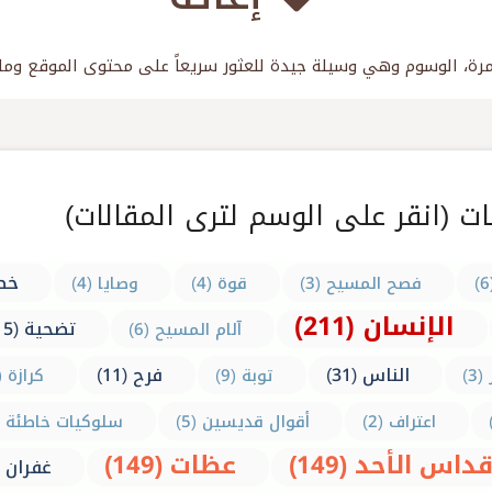
ت (انقر على الوسم لترى المقالات)
خطي
فصح المسيح (3)
قوة (4)
وصايا (4)
الإنسان (211)
تضحية (15)
آلام المسيح (6)
الناس (31)
فرح (11)
3)
توبة (9)
كرازة (1)
اعتراف (2)
أقوال قديسين (5)
سلوكيات خاطئة (8)
داس الأحد (149)
عظات (149)
غفران (20)