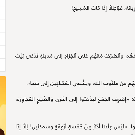
شَّرِيعَة، فبَاطِلاً إِذًا مَاتَ المَسِيح!
َخَذَهُم وٱنْصَرَفَ مَعَهُم عَلى ٱنْفِرَادٍ إِلى مَدينَةٍ تُدْعَى بَيْتَ
َلِّمُهُم عَنْ مَلَكُوتِ الله، وَيَشْفِي المُحْتاجِينَ إِلى شِفَاء.
 لَهُ: «إِصْرِفِ الجَمْعَ لِيَذْهَبُوا إِلى القُرَى وَالضِّيَعِ المُجَاوِرَة،
 «لَيْسَ عِنْدَنا أَكْثَرُ مِنْ خَمْسَةِ أَرْغِفَةٍ وَسَمَكتَين! إِلاَّ إِذَا