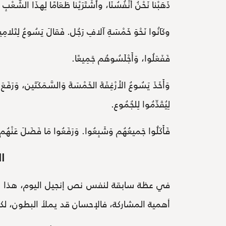
ذَهَبْنا نَحْنُ أَنْفُسُنَا، وٱشْتَرَيْنا طَعَامًا لِهذَا الشَّعْبِ ك
وكَانُوا نَحْوَ خَمْسَةِ آلافِ رَجُل. فَقالَ يَسُوعُ لِتَلا
فَفَعَلُوا، وَأَجْلَسُوهُم جَمِيعًا.
وَأَخَذَ يَسُوعُ الأَرْغِفَةَ الخَمْسَةَ وَالسَّمَكَتَين، وَرَفَعَ 
لِيُقَدِّمُوا لِلجُمُوع.
فَأَكَلُوا جَميعُهُم وَشَبِعُوا. وَرَفَعُوا مَا فَضَلَ عَنْهُم،
ا
في عظة سابقة لنفس نص إنجيل اليوم، هذا ر
أهمية المشاركة، فالإحسان قد يملأ البطون، لك