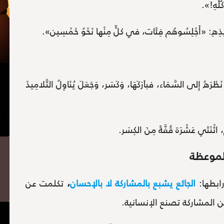
ُلِّهِ!».
مِيذِهِ: «أَجْلِسُوهُم فِئَات، في كلٍّ مِنْها نَحْوُ خَمْسِين».
نَظَرَهُ إِلى السَّمَاء، فباَرَكَهَا، وَكَسَر، وَجَعَلَ يُنَاوِلُ التَّلامِيذَ
 اثْنَتَي عَشْرَة قُفَّةً مِنَ الكِسَر.
لموعظة
ابطها:
الجائع يشبع بالمشاركة لا بالإحسان
،
تكلمت عن
ن المشاركة تصنع الإنسانية.