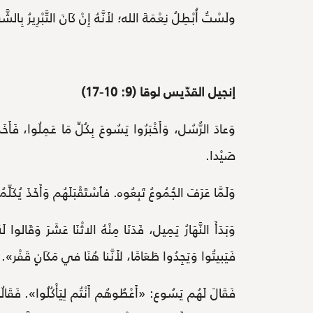
ولَسْتُ أُبْطِلُ نِعْمَةَ الله؛ لأَنَّهُ إِنْ كَانَ التَّبْرِيرُ بِال
إنجيل القدّيس لوقا (9: 10-17)
وَعادَ الرُّسُل، وَأَخْبَرُوا يَسُوعَ بِكُلِّ مَا عَمِلُوا، فَأ
صَيْدا.
وَلَمَّا عَرَفَ الجُمُوعُ تَبِعُوه. فٱسْتَقْبَلَهُم وَأَخَذَ يُك
وَبَدَأَ النَّهَارُ يَمِيل، فَدَنَا مِنْهُ الاثْنَا عَشَرَ وَقَالوا
فَيَبيتُوا وَيَجِدُوا طَعَامًا، لأَنَّنا هُنَا في مَكَانٍ قَفْر».
فَقَالَ لَهُم يَسُوع: «أَعْطُوهُم أَنْتُم لِيَأْكُلُوا». فَقَالُوا: