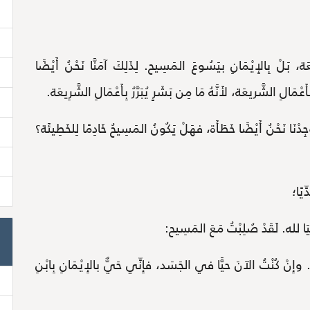
َريعَة، بَلْ بِالإِيْمَانِ بيَسُوعَ المَسِيح. لِذَلِكَ آمَنَّا نَحْنُ أَيْضًا
ْمَالِ الشَّريعَة، لأَنَّهُ مَا مِن بَشَرٍ يُبَرَّرُ بِأَعْمَالِ الشَّرِيعَة.
دْنَا نَحْنُ أَيْضًا خَطَأَة، فهَلْ يَكُونُ المَسِيحُ خَادِمًا لِلخَطِيئَة؟
يًا؛
َا لله. لَقَدْ صُلِبْتُ مَعَ المَسِيح:
. وإِنْ كُنْتُ الآنَ حيًّا في الجَسَد، فإِنِّي حَيٌّ بالإِيْمَانِ بِابْنِ