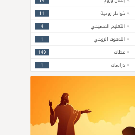
إيمان وروح
14
خواطر روحية
11
التعليم المسيحي
4
اللاهوت الروحي
1
عظات
149
دراسات
1