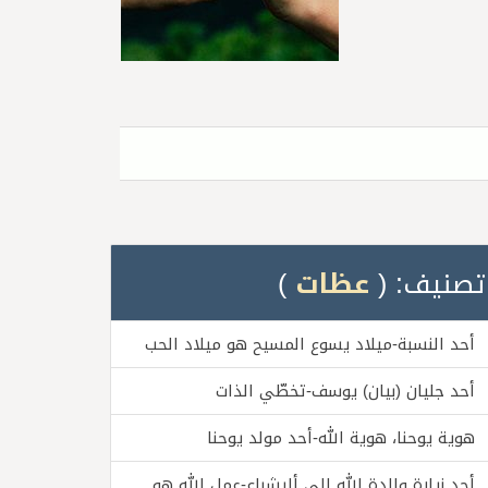
تصنيف: (
عظات
)
أحد النسبة-ميلاد يسوع المسيح هو ميلاد الحب
أحد جليان (بيان) يوسف-تخطّي الذات
هوية يوحنا، هوية الله-أحد مولد يوحنا
أحد زيارة والدة الله إلى أليشباع-عمل الله هو