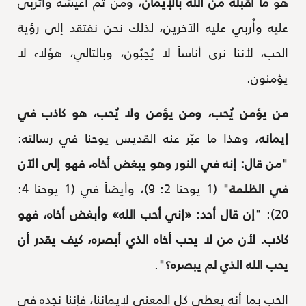
هو
ما أقبله من الله بالإيمان
، ومن ثم أعيشه وأتربى
عليه وأُربي عليه الآخرين، لذلك نحن نفتقد إلى رؤية
الحب، لأننا نرى أناساً لا يُحِبُون، وبالتالي، هؤلاء لا
يؤمنون.
من يؤمن يُحب، ومن يؤمن ولا يُحب، هو كاذب في
إيمانه
، وهذا ما عبّر عنه القديس يوحنا في رسالته:
"
من قال: إنه في النور وهو يبغض أخاه، فهو إلى الآن
في الظلمة
" (1 يوحنا 2: 9)، وأيضاً في (1 يوحنا 4:
20): "
إن قال أحد: «إني أحب الله» وأبغض أخاه، فهو
كاذب. لأن من لا يحب أخاه الذي أبصره، كيف يقدر أن
يحب الله الذي لم يبصره؟
".
الحب بما أنه يعطي كل المعنى لإيماننا، فإننا نجده في