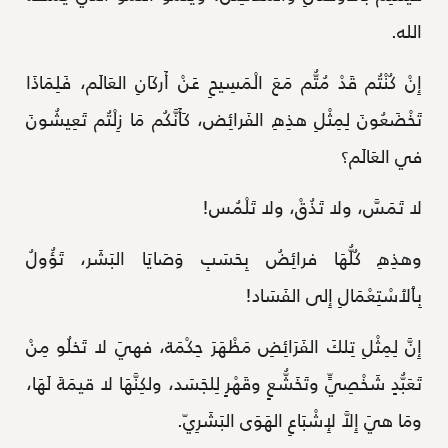
الله.
إِنْ كُنْتُم قَدْ مُتُّم مَعَ الْمَسِيحِ عَنْ أَركَانِ العَالَم، فَلِمَاذَا
تَخْضَعُونَ لِمِثْلِ هذِهِ الفَرائِض، كَأَنَّكُم مَا زِلْتُم تَعِيشُونَ
في العَالَم؟
لا تَمَسَّ، ولا تَذُقْ، ولا تَلْمُس!
وهذِهِ كُلُّهَا فرائِضُ بِحَسَبِ وَصَايَا البَشَر، تَؤُولُ
بِٱلٱسْتِعْمَالِ إِلى الفَسَاد!
إِنَّ لِمِثْلِ تِلكَ الفَرَائِضِ مَظْهَرَ حِكْمَة، فهيَ لا تَخلُو مِنْ
تَعَبُّدٍ شَخْصِيٍّ وتَخَشُّعٍ وقَهْرٍ لِلجَسَد، ولكِنَّهَا لا قيمَةَ لَهَا،
ومَا هيَ إِلاَّ لإِشْبَاعِ الهَوَى البَشَرِيّ.