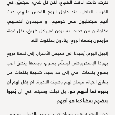
نكرت، خانت، لاقت الضياع، لكن كل شيء سيتغيّر، في
القريب العاجل، عند حلول الروح القدس عليهم، حيث
أنهم سيتغلبون على خوفهم، و سيجدون أنفسهم،
مخلوقين من جديد، يسيرون في كل طريق، بكل قوة،
مؤيدون بنعمة الروح، ينادون بملكوت الله.
إنجيل اليوم، يُعيدنا إلى خميس الأسرار، إلى لحظة خروج
يهوذا الإسخريوطي ليسلّم يسوع، وبعدها ينطق الرب
يسوع بكلمات، هي إلى حدٍ بعيد، شبيهة بكلمات من
يفارق الحياة، فيعلن لهم وصيته الأخيرة.
لم يقل لهم أن
يحبوه كما أحبهم هو
، بل تجلّت وصيته، في أن
يُحبوا
بعضهم بعضاً كما هو أحبهم
.
هذه الوصية هي مفتاح حياة يسوع بالكامل، وبنفس