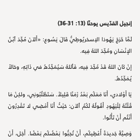
إنجيل القدّيس يوحنّا (13: 31-36)
لَمَّا خَرَجَ يَهُوذا الإسخريُوطِيُّ قَالَ يَسُوع: «أَلآنَ مُجِّدَ ٱبْنُ
الإِنْسَانِ ومُجِّدَ اللهُ فِيه.
إِنْ كَانَ اللهُ قَدْ مُجِّدَ فِيه، فَٱللهُ سَيُمَجِّدُهُ في ذَاتِهِ، وحَالاً
يُمَجِّدُهُ.
يَا أَوْلادي، أَنَا مَعَكُم بَعْدُ زَمَنًا قَلِيلاً. سَتَطْلُبُونِي، ولكِنْ مَا
قُلْتُهُ لِلْيَهُودِ أَقُولُهُ لَكُمُ ٱلآن: حَيْثُ أَنَا أَمْضِي لا تَقْدِرُونَ
أَنْتُم أَنْ تَأْتُوا.
وَصِيَّةً جَديدَةً أُعْطِيكُم، أَنْ تُحِبُّوا بَعْضُكُم بَعْضًا. أَجَل، أَنْ