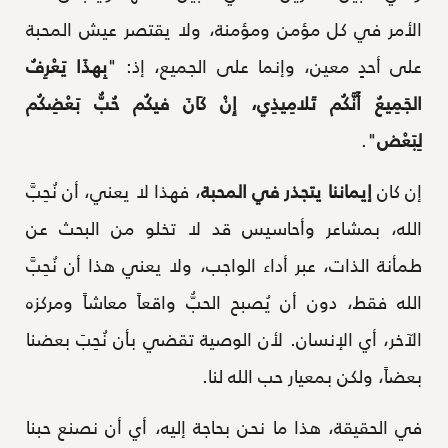
الأمر في كل مؤمن ومؤمنة، ولا يقتصر عيش المحبة
على أحدٍ معين، وإنما على الجميع، إذ: "
بِهذَا يَعْرِفُ
الجَمِيعُ أَنَّكُم تَلامِيذِي، إِنْ كَانَ فيكُم حُبُّ بَعْضِكُم
لِبَعْض
".
إن كان
إيماننا يتجذر في المحبة
، فهذا لا يعني، أن نُحِبَّ
الله، بمشاعر وأحاسيس قد لا تخلو من البحث عن
طمأنة الذات، عبر أداء الواجب، ولا يعني هذا أن نُحِبَّ
الله فقط، دون أن يُصبح الحبُّ واقعاً معاشاً ومركزه
الآخر، أي الإنسان. لأن الوصية تقضي بأن نُحِبَ بعضنا
بعضاً، ولكن بمعيار حب الله لنا.
في الحقيقة، هذا ما نحن بحاجة إليه، أي أن نصنع حبنا