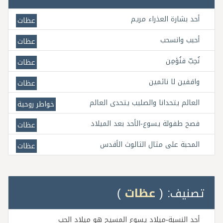
أحد بشارة العذراء مريم
عظات
أحبب وانسحب
عظات
نُحِبّ فنُؤمِن
عظات
واقفين لا نائمين
عظات
العالم يتحدانا والصليب يتحدى العالم
خواطر روحية
فصح طفولة يسوع-الأحد بعد الميلاد
عظات
المحبة على مثال الثالوث الأقدس
عظات
تصنيف: (
عظات
)
أحد النسبة-ميلاد يسوع المسيح هو ميلاد الحب