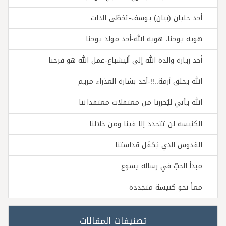
أحد جليان (بيان) يوسف-تخطّي الذات
هوية يوحنا، هوية الله-أحد مولد يوحنا
أحد زيارة والدة الله إلى أليشباع-عمل الله هو فرحنا
الله يخلق أزمة..!!-أحد بشارة العذراء مريم
الله يأتي ليُحررنا من معتقلات معتقداتنا
الكنيسة لن تتجدد إلا فينا ومن خلالنا
القدوس الذي يَكفَل قداستنا
مبدأ الحبّ في رسالة يسوع
معاً نحو كنيسة متجددة
تصنيفات المقالات