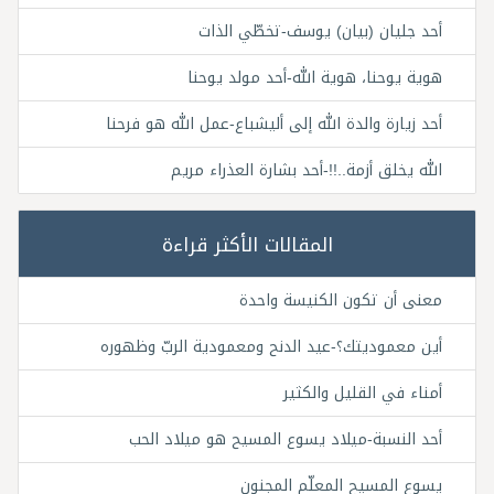
أحد جليان (بيان) يوسف-تخطّي الذات
هوية يوحنا، هوية الله-أحد مولد يوحنا
أحد زيارة والدة الله إلى أليشباع-عمل الله هو فرحنا
الله يخلق أزمة..!!-أحد بشارة العذراء مريم
المقالات الأكثر قراءة
معنى أن تكون الكنيسة واحدة
أين معموديتك؟-عيد الدنح ومعمودية الربّ وظهوره
أمناء في القليل والكثير
أحد النسبة-ميلاد يسوع المسيح هو ميلاد الحب
يسوع المسيح المعلّم المجنون