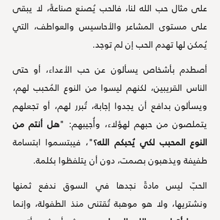
على مثال حب الله لنا، فالحب يُصنع صناعةً، لا يبقى
على مستوى المشاعر والأحاسيس والعواطف، التي
يُمكن لها تهدم الحب إن لم توجد.
أصطدم بأشخاص يسألون عن حب الأعداء، أو حتى
الناس القريبين، لكنهم ليسوا من النوع المُحبب لهم،
ويسألون بدافع أن يجدوا إجابة، تُبرر لهم، أو تجعلهم
يتملصون من حبهم لهؤلاء، وأُجيبهم: "
هل أنتم من
النوع المحبب لكي يُحبكم الله؟
"، فيبتسموا ابتسامة
طفيفة ويذهبون بصمت، دون أن يتلفظوا بكلمة.
الحبّ ليس مادةً نجدها في السوق ندفع ثمنها
ونشتريها، ولا هو موهبة تُقتنى منذ الطفولة، وإنما