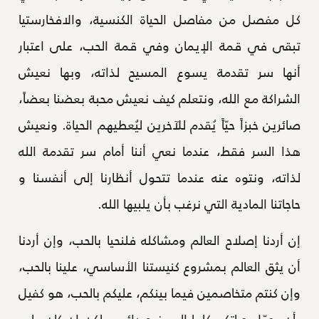
كل مفصل من مفاصل الحياة الكنسية، والافخارستيا
تبقى في قمة الإيمان وفي قمة الحب، على اعتبار
أنها سر تقدمة يسوع المسيح لذاته، وبها نعيش
الشراكة مع الله، ونتعلم كيف نعيش محبة بعضنا بعضاً،
صائرين خبزاً حيّاً يُقدم للآخرين ليُعطيهم الحياة. ونعيش
هذا السر فقط، عندما نعي أننا أمام سر تقدمة الله
لذاته، ونتوه عنه عندما تتحول أنظارنا إلى أنفسنا و
حاجاتنا المادية التي نرغب بأن يلبيها الله.
إن أردنا إصلاح العالم ومشاكله فلنحيا بالحب، وإن أردنا
أن يثق العالم بمشروع كنيستنا الأساسي، علينا بالحب،
وإن كنتم متخاصمين فيما بينكم، عليكم بالحب، هو كفيل
بأن يحوّل حياتكم كلها إلى فرح دائم، ولكن إن كان على