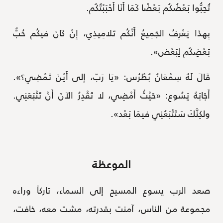
تُحِبُّوا بَعْضُكُم بَعْضًا كَمَا أَنَا أَحْبَبْتُكُم.
بِهذَا يَعْرِفُ الجَمِيعُ أَنَّكُم تَلامِيذِي، إِنْ كَانَ فيكُم حُبُّ
بَعْضِكُم لِبَعْض».
قَالَ لَهُ سِمْعَانُ بُطْرُس: «يَا رَبّ، إِلى أَيْنَ تَمْضِي؟».
أَجَابَهُ يَسُوع: «حَيْثُ أَمْضِي، لا تَقْدِرُ الآنَ أَنْ تَتْبَعَنِي.
ولكِنَّكَ سَتَتْبَعُنِي فيمَا بَعْد».
الموعظة
صعد الرب يسوع المسيح إلى السماء، تاركاً وراءه
مجموعة من الناس، آمنت بقدرته، مشت معه، خافت،