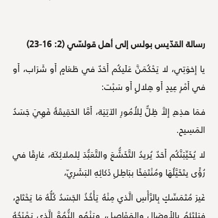
رسالة القدّيس بولس إلى أهل قولسّي (2: 16-23)
يا إِخوَتِي، لا يَحْكُمَنَّ عَلَيكُم أَحَدٌ في طَعَامٍ أَو شَرَاب، أَو
في أَمْرِ عِيدٍ أَو هِلالٍ أَو سَبْت:
فمَا هذِهِ إِلاَّ ظِلٌّ لِلأُمُورِ الآتِيَة، أَمَّا الحَقِيقَةُ فَهِيَ جَسَدُ
المَسِيح.
لا يُخَيِّبَنَّكُم أَحَدٌ يُريدُ التَّخَشُّعَ والتَّعَبُّدَ لِلملائِكَة، غارِقًا في
رُؤًى يتَخَيَّلُهَا ومُنْتَفِخًا ببَاطِلِ ذَكائِهِ البَشَرِيّ،
غَيرَ مُتَمَسِّكٍ بِالرَّأْسِ الَّذي مِنْهُ يَأْخُذُ الجَسَدُ كُلُّهُ مَا يَحْتَاج،
فيَلتَئِمُ بالأَوصَالِ والمَفَاصِل، ويَنْمُو النُّمُوَّ الَّذي يَمْنَحُهُ