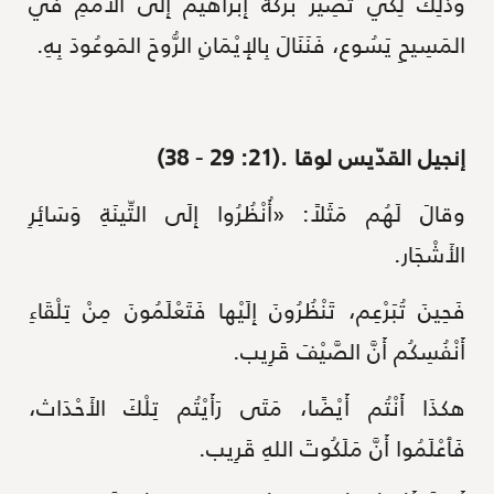
وذَلِكَ لِكَيْ تَصِيرَ بَرَكَةُ إِبْرَاهيمَ إِلى الأُمَمِ في
المَسِيحِ يَسُوع، فَنَنَالَ بِالإِيْمَانِ الرُّوحَ المَوعُودَ بِهِ.
إنجيل القدّيس لوقا .(21: 29 - 38)
وقالَ لَهُم مَثَلاً: «أُنْظُرُوا إِلَى التِّينَةِ وَسَائِرِ
الأَشْجَار.
فَحِينَ تُبَرْعِم، تَنْظُرُونَ إِلَيْها فَتَعْلَمُونَ مِنْ تِلْقَاءِ
أَنْفُسِكُم أَنَّ الصَّيْفَ قَرِيب.
هكذَا أَنْتُم أَيْضًا، مَتَى رَأَيْتُم تِلْكَ الأَحْدَاث،
فَٱعْلَمُوا أَنَّ مَلَكُوتَ اللهِ قَرِيب.