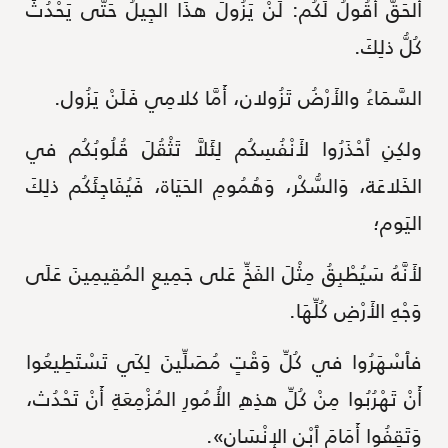
أَلحَقَّ أَقُولُ لَكُم: لَنْ يَزُولَ هذَا الجِيلُ حَتَّى يَحْدُثَ
كُلُّ ذلِكَ.
السَّمَاءُ والأَرْضُ تَزُولان، أَمَّا كلامِي فَلَنْ يَزُول.
ولكِنِ ٱحْذَرُوا لأَنْفُسِكُم لِئَلاَّ تَثْقُلَ قُلُوبُكُم في
الخَلاعَة، وَالسُّكْر، وَهُمُومِ الحَيَاة، فَيُفَاجِئَكُم ذلِكَ
اليَوم؛
لأَنَّهُ سَيُطْبِقُ مِثْلَ الفَخِّ عَلى جَمِيعِ المُقِيمِينَ عَلَى
وَجْهِ الأَرْضِ كُلِّهَا.
فٱسْهَرُوا في كُلِّ وَقْتٍ مُصَلِّينَ لِكَي تَسْتَطِيعُوا
أَنْ تَهْرُبُوا مِنْ كُلِّ هذِهِ الأُمُورِ المُزْمِعَةِ أَنْ تَحْدُث،
وَتَقِفُوا أَمَامَ ٱبْنِ الإِنْسَان».