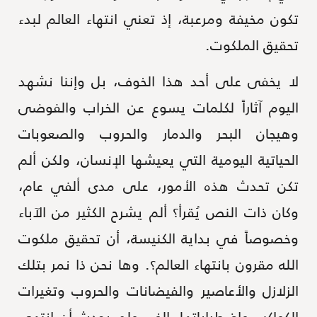
تكون مخيفة ومرعبة، إذ تعني انتهاء العالم لبدء
تحقيق الملكوت.
لا يخفى على أحد هذا الخوف، بل وإننا نشهد
اليوم آثاراً لكلمات يسوع عن الخراب والفوضى
وهيجان البحر والدمار والحروب والصعوبات
الحياتية اليومية التي يعيشها الإنسان، ولكن ألم
تكن تحدث هذه الأمور، على مدى ألفي عام،
وكان ذات النص يُقرأ؟ ألم يشرح الكثير من الآباء
وخصوصاً في بداية الكنيسة، أن تحقيق ملكوت
الله مقرون بانتهاء العالم؟. وها نحن ذا نمر بتلك
الزلازل والأعاصير والفيضانات والحروب وتغيرات
الكواكب واضطراباتها..الخ ، ولم يحدث أن انتهى