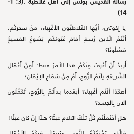
رسالة القدّيس بولس إلى أهل غلاطية .(3: 1-
14)
يا إِخوَتِي، أَيُّها الغَلاطِيُّونَ الأَغْبِيَاء، مَنْ سَحَرَكُم،
أَنْتُمُ الَّذين رُسِمَ أَمَامَ عُيُونِكُم يَسُوعُ المَسيحُ
مَصْلُوبًا؟
أُريدُ أَنْ أَعْرِفَ مِنْكُمْ هذَا الأَمرَ فَقَط: أَمِنْ أَعْمَالِ
الشَّرِيعَةِ نِلْتُمُ الرُّوح، أَمْ مِنْ سَمَاعِ الإِيْمَان؟
أَهكَذَا أَنْتُم أَغْبِيَاء؟ أَبَعْدَمَا بَدَأْتُمْ بِالرُّوح، تُكَمِّلُونَ
الآنَ بِالجَسَد؟
هَلِ ٱحْتَمَلْتُم كُلَّ تِلْكَ الآلامِ عَبَثًا؟ هذَا إِنْ كانَ عَبَثًا!
فالَّذي يَمْنَحُكُمُ الرُّوح، ويَعمَلُ فيكُمُ الأَعْمَالَ