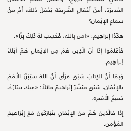
القَدِيرَة، أَمِنْ أَعْمَالِ الشَّرِيعَةِ يَفْعَلُ ذَلِكَ، أَمْ مِنْ
سَمَاعِ الإِيْمَان؟
هكَذَا إِبرَاهِيم: «آمَنَ بِالله، فَحُسِبَ لَهُ ذَلِكَ بِرًّا».
فَٱعْلَمُوا إِذًا أَنَّ الَّذِينَ هُمْ مِنَ الإيْمَانِ هُمْ أَبْنَاءُ
إِبرَاهِيم.
وَبِمَا أَنَّ الكِتَابَ سَبَقَ فرَأَى أَنَّ اللهَ سيُبَرِّرُ الأُمَمَ
بالإِيْمَان، سَبَقَ فبَشَّرَ إِبْراهِيمَ قائِلاً: «فِيكَ تَتَبَارَكُ
جَمِيعُ الأُمَم».
إِذًا فالَّذِينَ هُمْ مِنَ الإِيْمَانِ يتَبَارَكُونَ مَعَ إِبْرَاهِيمَ
المُؤْمِن.