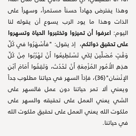
وهذا يفترض جهاداً حسناً مستمراً، وسهراً على
الذات وهذا ما يود الرب يسوع أن يقوله لنا
اليوم:
اعرفوا أن تميزوا وتختبروا الحياة وتسهروا
على تحقيق ذواتكم
، إذ يقول: "فٱسْهَرُوا في كُلِّ
وَقْتٍ مُصَلِّينَ لِكَي تَسْتَطِيعُوا أَنْ تَهْرُبُوا مِنْ كُلِّ
هذِهِ الأُمُورِ المُزْمِعَةِ أَنْ تَحْدُث، وَتَقِفُوا أَمَامَ ٱبْنِ
الإِنْسَان"(36)، فإذاً السهر في حياتنا مطلوب جداً
ويعني ألا تمر حياتنا دون عمل فالسهر على
الشي يعني العمل على تحقيقه والسهر على
ملكوت الله يعني العمل على تحقيق ملكوت الله
في حياتنا.