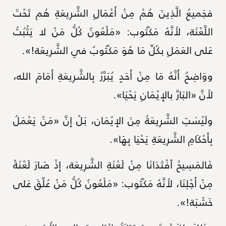
فجَميعُ الَّذِينَ هُمْ مِنْ أَعْمَالِ الشَّرِيعَةِ هُم تَحْتَ
اللَّعْنَة، لأَنَّهُ مَكْتُوب: «مَلْعُونٌ كُلُّ مَنْ لا يَثْبُتُ
عَلى العَمَلِ بكُلِّ مَا هُوَ مَكْتُوبٌ في الشَّرِيعَة!».
ووَاضِحٌ أَنَّهُ مَا مِنْ أَحَدٍ يُبَرَّرُ بِالشَّرِيعَةِ أَمَامَ الله،
لأَنَّ «البَارَّ بالإِيْمَانِ يَحْيَا».
ولَيْسَتِ الشَّرِيعَةُ مِنَ الإِيْمَان، بَلْ إِنَّ «مَنْ يَعْمَلُ
بِأَحْكَامِ الشَّرِيعَةِ يَحْيَا بِهَا».
فَالمَسِيحُ ٱفْتَدَانَا مِنْ لَعْنَةِ الشَّرِيعَة، إِذْ صَارَ لَعْنَةً
مِنْ أَجْلِنَا، لأَنَّهُ مَكْتُوب: «مَلْعُونٌ كُلُّ مَنْ عُلِّقَ عَلى
خَشَبَة!».