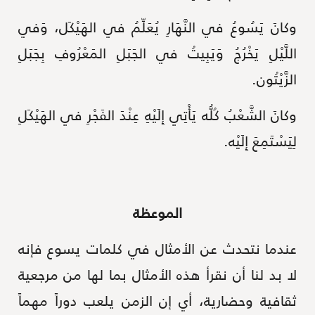
وكانَ يَسُوعُ في النَّهَارِ يُعَلِّمُ في الهَيْكَل، وَفي
اللَّيْلِ يَخْرُجُ وَيَبِيتُ في الجَبَلِ المَعْرُوفِ بِجَبَلِ
الزَّيْتُون.
وكانَ الشَّعْبُ كُلُّه يَأْتِي إِلَيْهِ عِنْدَ الفَجْرِ في الهَيْكَلِ
لِيَسْتَمِعَ إِلَيْه.
الموعظة
عندما نتحدث عن الأمثال في كلمات يسوع فإنه
لا بد لنا أن نقرأ هذه الأمثال بما لها من مرجعية
ثقافية وحضارية، أي إن الزمن يلعب دوراً مهماً