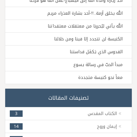
أحد زيارة والدة الله إلى أليشباع-عمل الله هو فرحنا
الله يخلق أزمة..!!-أحد بشارة العذراء مريم
الله يأتي ليُحررنا من معتقلات معتقداتنا
الكنيسة لن تتجدد إلا فينا ومن خلالنا
القدوس الذي يَكفَل قداستنا
مبدأ الحبّ في رسالة يسوع
معاً نحو كنيسة متجددة
تصنيفات المقالات
الكتاب المقدس
3
إيمان وروح
14