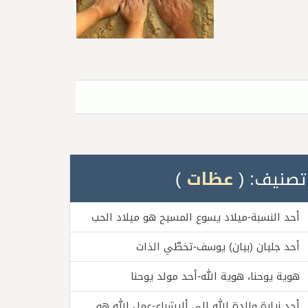
تصنيف: (
عظات
)
أحد النسبة-ميلاد يسوع المسيح هو ميلاد الحب
أحد جليان (بيان) يوسف-تخطّي الذات
هوية يوحنا، هوية الله-أحد مولد يوحنا
أحد زيارة والدة الله إلى أليشباع-عمل الله هو