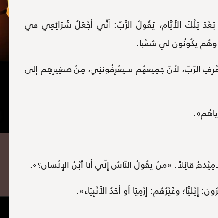
عْدَ تِلْكَ الأَيَّام، يَقُولُ الرَّبّ: أَنِّي أَجْعَلُ شَرَائِعِي في
ا، وهُم يَكُونُونَ لي شَعْبًا.
ً: إِعْرِفِ الرَّبّ، لأَنَّ جَمِيعَهُم سَيَعْرِفُونَنِي، مِنْ صَغِيرِهِم إِلى
ايَاهُم».
مِيْذَهُ قَائِلاً: «مَنْ يَقُولُ النَّاسُ إِنِّي أَنَا ٱبْنُ الإِنْسَان؟».
ِيْليَّا؛ وغَيْرُهُم: إِرْمِيَا أَو أَحَدُ الأَنْبِيَاء».