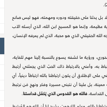
).
 بل يدلنا على حقيقته ودوره ومهمته، فهو ليس صانع
خية عظيمة، وإنما هو المسيح ابن الله، الذي أرسله الآب
الله الحقيقي الذي هو محبة، الذي لم يعرفه الإنسان،
ري، ورؤية ما كشفه يسوع بالنسبة إلينا مهم للغاية،
اط به، وأعني بالارتباط ذاك الحبّ الذي يجعلني أرتبط
 الإطلاق أن يكون ارتباطنا بالله ارتباطاً دينياً، أي
ينة، بل علينا أن نتبنى مسيرة وفكر ونهج مَن نرتبط
 القداسة،
فالله هو القدوس الذي يَكفَل قداستنا
.
طنا بالله، وعلم اللاهوت يشرح لنا أن الله هو المُرتبط