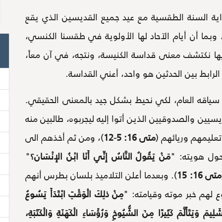
اية السنة الطقسية مع عيد جميع القديسين الذي يقع
بما أن أيام الآحاد لها الأولوية في طقسنا الكنسي،
فيها نكتشف معنى قداسة الكنيسة، ونتجه، في آن معاً،
لرابط بين الحدثين هو واحد، أعني القداسة.
ي سياقه العام، لكي نحيط بشكل جيد بالمعنى الحقيقي.
يين والصدوقيين الذين أتوا إليه ليجربوه، طالبين منه
تعليمهم وريائهم (
متى 16: 5-12
)، ومن ثم أخذهم الى
ول هويته: "
مَنْ يَقُولُ النَّاسُ إِنِّي أَنَا ابْنُ الإِنْسَان؟
"
متى 16: 15
). وبعدما أعلن التلاميذ بلسان بطرس أنهم
 لهم خبر موته وقيامته: "
مِنْ ذلِكَ الْوَقْتِ ابْتَدَأَ يَسُوعُ
ِيمَ وَيَتَأَلَّمَ كَثِيرًا مِنَ الشُّيُوخِ وَرُؤَسَاءِ الْكَهَنَةِ وَالْكَتَبَةِ،