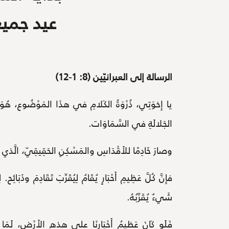
عيد جمي
الرسالة إلى العبرانيّين (8: 1-12)
يا إِخوَتِي، ذُرْوَةُ الكَلامِ في هذَا المَوْضُوع، هُوَ أَن
الجَلالَةِ في السَّمَاوَات.
وصارَ خَادِمًا للأَقْدَاسِ والمَسْكِنِ الحَقِيقِيّ، الَّذي نَص
فإِنَّ كُلَّ عَظِيمِ أَحْبَارٍ يُقَامُ لِيُقَرِّبَ تَقَادِمَ وذَبَائِح
شَيءٌ يُقَرِّبُهُ.
فَلَو كَانَ عَظِيمُ أَحْبَارِنَا على هذِهِ الأَرْض، لَمَا كَانَ