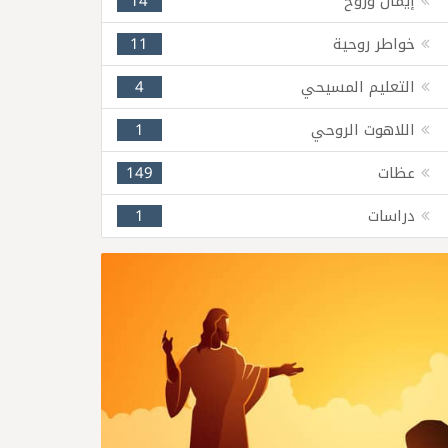
إيمان وروح
14
خواطر روحية
11
التعليم المسيحي
4
اللاهوت الروحي
1
عظات
149
دراسات
1