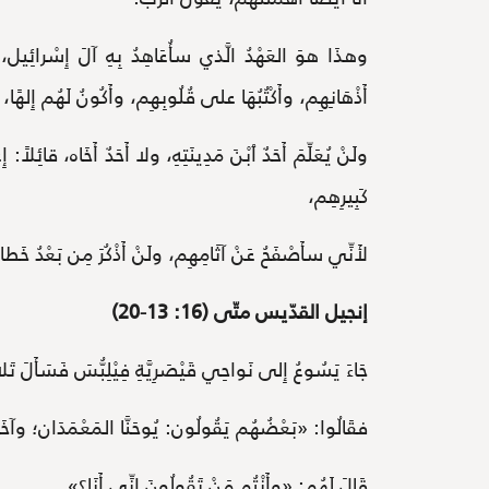
وهذَا هوَ العَهْدُ الَّذي سأُعَاهِدُ بِهِ آلَ إِسْرائِيل، بَ
أَذْهَانِهِم، وأَكْتُبُهَا على قُلُوبِهِم، وأَكُونُ لَهُم إِلهً
ولَنْ يُعَلِّمَ أَحَدٌ ٱبْنَ مَدِينَتِهِ، ولا أَحَدٌ أَخَاه، قائِلا
كَبِيرِهِم،
لأَنِّي سأَصْفَحُ عَنْ آثَامِهِم، ولَنْ أَذْكُرَ مِن بَعْدُ خَط
إنجيل القدّيس متّى (16: 13-20)
جَاءَ يَسُوعُ إِلى نَواحِي قَيْصَرِيَّةِ فِيْلِبُّسَ فَسَأَلَ تَلا
فقَالُوا: «بَعْضُهُم يَقُولُون: يُوحَنَّا المَعْمَدَان؛ وآخَرُون: إ
قَالَ لَهُم: «وأَنْتُم مَنْ تَقُولُونَ إِنِّي أَنَا؟».