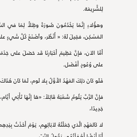
لِلشَّرِيعَة.
وهؤُلاءِ إِنَّمَا يَخْدُمُونَ صُورَةً وظِلاًّ لِمَا في ا
المَسْكِن، فقِيلَ لَهُ: « أُنْظُر، وٱصْنَعْ كُلَّ شَيءٍ على ال
أَمَّا الآن، فإِنَّ عَظِيمَ أَحْبَارِنَا قَد حَصَلَ على خِدْ
على وُعُودٍ أَفْضَل.
فَلَو كَانَ ذلِكَ العَهْدُ الأَوَّلُ بِلا لَوم، لَمَا كَانَ هُنَاكَ
فإِنَّ الرَّبَّ يَلُومُ شَعْبَهُ قَائِلاً: «هَا إِنَّهَا تَأْتِي أَيّ
جَدِيدًا،
لا كَالعَهْدِ الَّذي جَعَلْتُهُ لآبَائِهِم، يَوْمَ أَخَذْتُ بِيَ
أَنَا أَيْضًا أَهْمَلْتُهُم، يَقُولُ الرَّبّ.