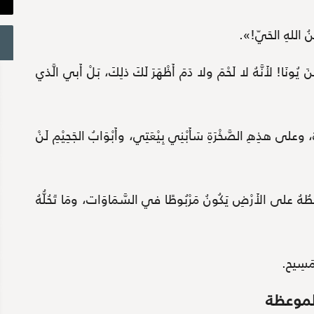
ْنُ اللهِ الحَيّ!».
ُونَا! لأَنَّهُ لا لَحْمَ ولا دَمَ أَظْهَرَ لَكَ ذلِكَ، بَلْ أَبي الَّذي
َة، وعلى هذِهِ الصَّخْرَةِ سَأَبْنِي بِيْعَتِي، وأَبْوَابُ الجَحِيْمِ لَنْ
بُطُهُ على الأَرْضِ يَكُونُ مَرْبُوطًا في السَّمَاوَات، ومَا تَحُلُّهُ
المَسِيح.
لموعظة