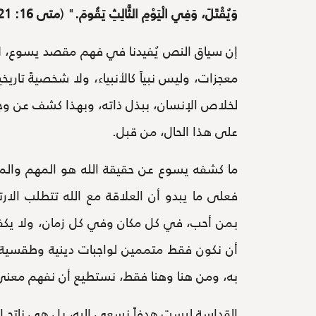
وَيُقْتَلَ، وَفِي الْيَوْمِ الثَّالِثِ يَقُومَ.
" (
متى 16: 21
إن سياق النص يُفيدنا في فهم مقصد يسوع، لا
معجزات، وليس نبياً كالأنبياء، ولا شخصيةً تاري
لخلاص الإنسان، ببذل ذاته، وبهذا كشف عن وجه 
على هذا الحال، من قبل.
ما كشفه يسوع عن حقيقة الله هو المهم والمحو
فعلى ما يبدو أن العلاقة مع الله تتطلب الارتب
بمن أحب، في كل مكان وفي كل زمان، ولا يكفي على
أن نكون فقط متممين لواجبات دينية وطقسية مع
به، ومن هنا وهنا فقط، نستطيع أن نفهم معنى
القداسة ليست هدفاً نسعى إليه، بل هي ناتج ارتبا