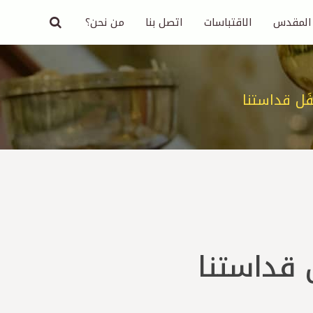
 المقدس
الاقتباسات
اتصل بنا
من نحن؟
َل قداستنا
 قداستنا