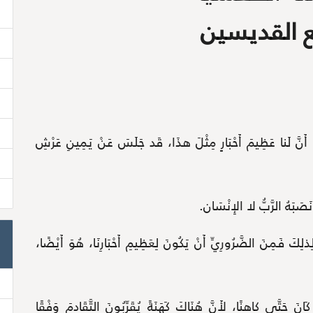
ع القديسين
َّ لَنا عَظِيمَ أَحْبَارٍ مِثْلَ هذَا، قَد جَلَسَ عَنْ يَمِينِ عَرْشِ
َبَهُ الرَّبُّ لا الإِنْسَان.
. لِذلِكَ فَمِنَ الضَّرُورِيِّ أَنْ يَكُونَ لِعَظِيمِ أَحْبَارِنَا، هُوَ أَيْضًا،
 حَتَّى كاهِنًا، لأَنَّ هُنَاكَ كَهَنَةً يُقَرِّبُونَ التَّقَادِمَ وَفْقًا