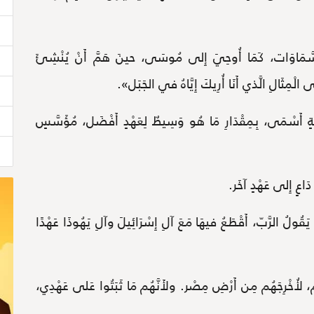
لسَّمَاوَات، كَمَا أُوحِيَ إِلى مُوسَى، حينَ هَمَّ أَنْ يُنْشِئَ
ْمِثَالِ الَّذي أَنَا أُرِيكَ إِيَّاهُ في الجَبَل».
مَةٍ أَسْمَى، بِمِقْدَارِ مَا هُو وَسِيطٌ لِعَهْدٍ أَفْضَل، مُؤَسَّسٍ
 دَاعٍ إِلى عَهْدٍ آخَر.
َام، يَقُولُ الرَّبّ، أَقْطَعُ فيهَا مَعَ آلِ إِسْرَائِيلَ وآلِ يَهُوذَا عَهْدًا
دِهِم، لأُخْرِجَهُم مِن أَرْضِ مِصْر. ولأَنَّهُم مَا ثَبَتُوا عَلى عَهْدِي،