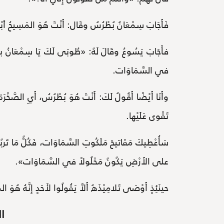
فَأَجَابَ سِمْعَانُ بُطْرُسُ وقَال: أَنْتَ هُوَ المَسِيحُ ٱب
فأَجَابَ يَسُوعُ وقَالَ لَهُ: «طُوبَى لَكَ يَا سِمْعَانُ بنَ ي
في السَّمَاوَات.
وأَنَا أَيْضًا أَقُولُ لَكَ: أَنْتَ هُوَ بُطْرُسُ، أَيِ الصَّخْر
تَقْوى عَلَيْها.
سَأُعْطِيكَ مَفَاتيحَ مَلَكُوتِ السَّمَاوَات، فَكُلُّ مَا تَر
على الأَرْضِ يَكُونُ مَحْلُولاً في السَّمَاوَات».
حينَئِذٍ أَوْصَى تَلامِيْذَهُ أَلاَّ يَقُولُوا لأَحَدٍ إِنَّهُ هُوَ 
ا