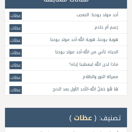
أحد مولد يوحنا: التعجب
عظات
زعيم أم خادم
عظات
هوية يوحنا، هوية الله-أحد مولد يوحنا
عظات
الحياة تأتي من الله-أحد مولد يوحنا
عظات
ماذا لدى الله ليعطينا إياه؟
عظات
معركة النور والظلام
عظات
هَا هُوَ حَمَلُ الله-الأحد الأول بعد الدنح
عظات
تصنيف: (
عظات
)