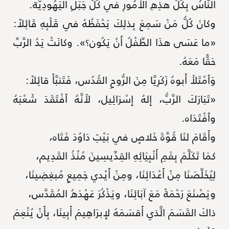
النَّاسُ بِكُلِّ هذِهِ الأُمُورِ في كُلِّ جَبَلِ اليَهُودِيَّة.
وكانَ كُلُّ مَنْ سَمِعَ بِذلِكَ يَحْفَظُهُ في قَلْبِهِ قَائِلاً:
«ما عَسَى هذَا الطِّفْلُ أَنْ يَكُون؟». وكانَتْ يَدُ الرَّبِّ
حَقًّا مَعَهُ.
وَٱمْتَلأَ أَبوهُ زَكَرِيَّا مِنَ الرُّوحِ القُدُس، فَتَنبَّأَ قائِلاً:
«تَبَارَكَ الرَّبُّ، إِلهُ إِسْرَائِيل، لأَنَّهُ ٱفْتَقَدَ شَعْبَهُ
وٱفْتَدَاه.
وأَقَامَ لنَا قُوَّةَ خَلاصٍ في بَيْتِ دَاوُدَ فَتَاه،
كمَا تَكَلَّمَ بِفَمِ أَنْبِيَائِهِ القِدِّيسِينَ مُنْذُ القَدِيم،
لِيُخَلِّصَنَا مِنْ أَعْدَائِنَا، ومِنْ أَيْدي جَمِيعِ مُبغِضِينَا،
ويَصْنَعَ رَحْمَةً مَعَ آبَائِنَا، ويَذْكُرَ عَهْدَهُ المُقَدَّس،
ذاكَ القَسَمَ الَّذي أَقسَمَهُ لإِبرَاهِيمَ أَبِينَا، بِأَنْ يُنْعِمَ