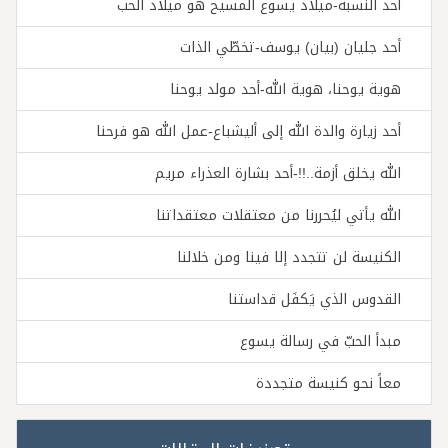
أحد النسبة-ميلاد يسوع المسيح هو ميلاد الحب
أحد جليان (بيان) يوسف-تخطّي الذات
هوية يوحنا، هوية الله-أحد مولد يوحنا
أحد زيارة والدة الله إلى أليشباع-عمل الله هو فرحنا
الله يخلق أزمة..!!-أحد بشارة العذراء مريم
الله يأتي ليُحررنا من معتقلات معتقداتنا
الكنيسة لن تتجدد إلا فينا ومن خلالنا
القدوس الذي يَكفَل قداستنا
مبدأ الحبّ في رسالة يسوع
معاً نحو كنيسة متجددة