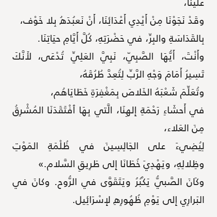
عَلَينا،
وقَدْ نَجَوْنَا مِنْ أَيْدِي أَعْدَائِنَا، أَنْ نَعبُدَهُ بِلا خَوْف،
بِالقَدَاسَةِ والبِرِّ، في حَضْرَتِهِ، كُلَّ أَيَّامِ حيَاتِنَا.
وأَنْتَ، أَيُّهَا الصَّبِيّ، نَبِيَّ العَلِيِّ تُدْعَى، لأَنَّكَ
تَسِيرُ أَمَامَ وَجْهِ الرَّبِّ لِتُعِدَّ طُرُقَهُ،
وتُعَلِّمَ شَعْبَهُ الخَلاصَ بِمَغْفِرَةِ خَطَايَاهُم،
في أَحشَاءِ رَحْمَةِ إِلهِنَا، الَّتي بِهَا ٱفْتَقَدَنَا المُشْرِقُ
مِنَ العَلاء،
لِيُضِيءَ على الجَالِسِينَ في ظُلْمَةِ المَوْتِ
وظِلالِهِ، ويَهْدِيَ خُطَانَا إِلى طَرِيقِ السَّلام.»
وكَانَ الصَّبيُّ يَكْبُرُ ويَتَقَوَّى في الرُّوح. وكانَ في
البَرارِي إِلى يَوْمِ ظُهُورِهِ لإِسْرَائِيل.