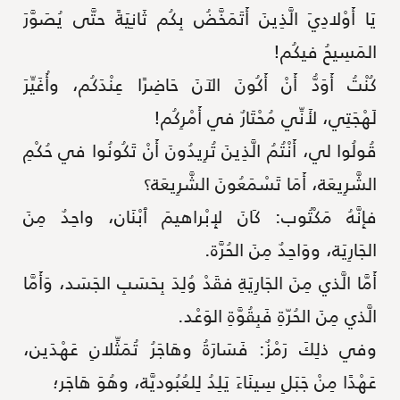
يَا أَوْلادِيَ الَّذِينَ أَتَمَخَّضُ بِكُم ثَانِيَةً حتَّى يُصَوَّرَ
المَسِيحُ فيكُم!
كُنْتُ أَوَدُّ أَنْ أَكُونَ الآنَ حَاضِرًا عِنْدَكُم، وأُغَيِّرَ
لَهْجَتِي، لأَنِّي مُحْتَارٌ في أَمْرِكُم!
قُولُوا لي، أَنْتُمُ الَّذِينَ تُرِيدُونَ أَنْ تَكُونُوا في حُكْمِ
الشَّرِيعَة، أَمَا تَسْمَعُونَ الشَّرِيعَة؟
فإِنَّهُ مَكْتُوب: كَانَ لإِبْراهيمَ ٱبْنَان، واحِدٌ مِنَ
الجَارِيَة، ووَاحِدٌ مِنَ الحُرَّة.
أَمَّا الَّذي مِنَ الجَارِيَةِ فقَدْ وُلِدَ بِحَسَبِ الجَسَد، وَأَمَّا
الَّذي مِنَ الحُرّةِ فَبِقُوَّةِ الوَعْد.
وفي ذلِكَ رَمْزٌ: فَسَارَةُ وهَاجَرُ تُمَثِّلانِ عَهْدَين،
عَهْدًا مِنْ جَبَلِ سِينَاءَ يَلِدُ لِلعُبُوديَّة، وهُوَ هَاجَر؛