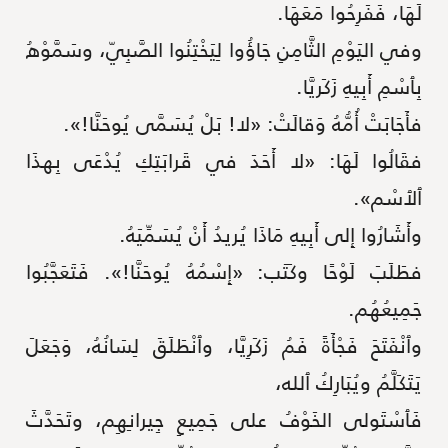
لَهَا، فَفَرِحُوا مَعَهَا.
وفي اليَوْمِ الثَّامِنِ جَاؤُوا لِيَخْتِنُوا الصَّبِيّ، وسَمَّوْهُ
بِٱسْمِ أَبِيهِ زَكَريَّا.
فأَجَابَتْ أُمُّهُ وَقالَتْ: «لا! بَلْ يُسَمَّى يُوحَنَّا!».
فقَالُوا لَهَا: «لا أَحَدَ في قَرابَتِكِ يُدْعَى بِهذَا
ٱلٱسْم».
وأَشَارُوا إِلى أَبِيهِ مَاذَا يُريدُ أَنْ يُسَمِّيَهُ.
فطَلَبَ لَوْحًا وكَتَب: «إِسْمُهُ يُوحَنَّا!». فَتَعَجَّبُوا
جَمِيعُهُم.
وٱنْفَتَحَ فَجْأَةً فَمُ زَكَرِيَّا، وٱنْطَلَقَ لِسَانُهُ، وَجَعَلَ
يَتَكَلَّمُ ويُبَارِكُ ٱلله،
فَٱسْتَولى الخَوْفُ على جَمِيعِ جِيرانِهِم، وتَحَدَّثَ