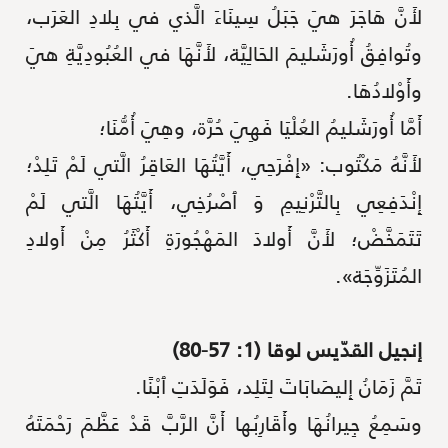
لأَنَّ هَاجَرَ هيَ جَبَلُ سِينَاءَ الَّذي في بِلادِ العَرَب،
وتُوافِقُ أُورَشَليمَ الحَالِيَّة، لأَنَّهَا في العُبُودِيَّةِ هيَ
وأَوْلادُهَا.
أَمَّا أُورَشَليمُ العُلْيَا فَهِيَ حُرَّة، وهِيَ أُمُّنَا؛
لأَنَّهُ مَكْتُوب: «إِفْرَحِي، أَيَّتُهَا العَاقِرُ الَّتي لَمْ تَلِدْ؛
إِنْدَفِعِي بِالتَّرْنِيمِ وَ ٱصْرُخِي، أَيَّتُهَا الَّتي لَمْ
تَتَمَخَّضْ؛ لأَنَّ أَولادَ المَهْجُورَةِ أَكْثَرُ مِنْ أَولادِ
المُتَزَوِّجَة».
إنجيل القدّيس لوقا (1: 57-80)
تَمَّ زَمَانُ إِليصَابَاتَ لِتَلِد، فَوَلَدَتِ ٱبْنًا.
وسَمِعُ جِيرانُهَا وأَقَارِبُها أَنَّ الرَّبَّ قَدْ عَظَّمَ رَحْمَتَهُ