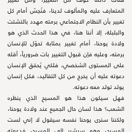
المتعارف عليه والمألوف لدينا، فنُحِسّ أمام كل
تغيير بأن النظام الاجتماعي برمته مهدد بالتشتت
والبلبلة، إلا أننا هنا، في هذا الحدث الذي هو
ولادة يوحنا، أمام تغيير بمثابة تحوّل للإنسان
برمته، وعليه فإن قبول التغيير بات ضرورياً، أقله
على المستوى الشخصي، فلكي يُحقق الإنسان
دعوته عليه أن يخرج من كل التقاليد، فكل إنسان
يولد تولد معه دعوته.
فهل سيكون هذا هو المسيح الذي ينظره
الشعب؟ هذا لسان حال الجميع عند ولادة يوحنا،
ولكننا سنرى يوحنا نفسه سيقول لا إني لست
المسيح، وهو سيشير إلى المسيح، فدعوته