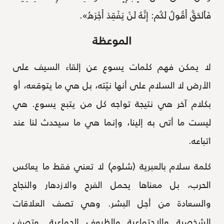
فَٱلحَقَّ أَقُولُ لَكُم: إِنَّهُ لَنْ يَفْقِدَ أَجْرَهُ».
الموعظة
لا يمكن فهم كلمات يسوع عن إلقاء السيف على
الأرض لا السلام على أنها نيّته، بل هي ما يتوقعه، أو
بكلام آخر هي نتيجة تواجه كل من يتبع يسوع. هي
ليست ما أتى به إلينا، وإنما هي ما سيحدث لنا عند
اتباعه.
كلمة سلام بالعبرية (شلوم) لا تعني فقط ما يعاكس
الحرب، بل معناها يحمل الفرح والازدهار والنجاح
والسعادة من أجل البشر. وهي تصف العلاقات
الشخصية والاجتماعية والظروف الجماعية. وتصف