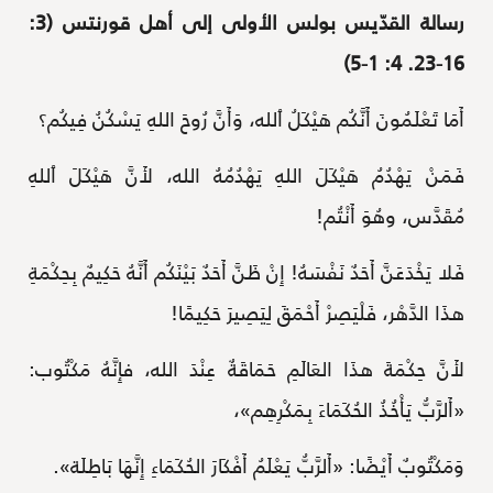
رسالة القدّيس بولس الأولى إلى أهل قورنتس (3:
16-23. 4: 1-5)
أَمَا تَعْلَمُونَ أَنَّكُم هَيْكَلُ ٱلله، وَأَنَّ رُوحَ اللهِ يَسْكُنُ فِيكُم؟
فَمَنْ يَهْدُمُ هَيْكَلَ اللهِ يَهْدُمُهُ الله، لأَنَّ هَيْكَلَ ٱللهِ
مُقَدَّس، وهُوَ أَنْتُم!
فَلا يَخْدَعَنَّ أَحَدٌ نَفْسَهُ! إِنْ ظَنَّ أَحَدٌ بَيْنَكُم أَنَّهُ حَكِيمٌ بِحِكْمَةِ
هذَا الدَّهْر، فَلْيَصِرْ أَحْمَقَ لِيَصِيرَ حَكِيمًا!
لأَنَّ حِكْمَةَ هذَا العَالَمِ حَمَاقَةٌ عِنْدَ الله، فإِنَّهُ مَكْتُوب:
«أَلرَّبُّ يَأْخُذُ الحُكَمَاءَ بِمَكْرِهِم»،
وَمَكْتُوبٌ أَيْضًا: «أَلرَّبُّ يَعْلَمُ أَفْكَارَ الحُكَمَاءِ إِنَّهَا بَاطِلَة».