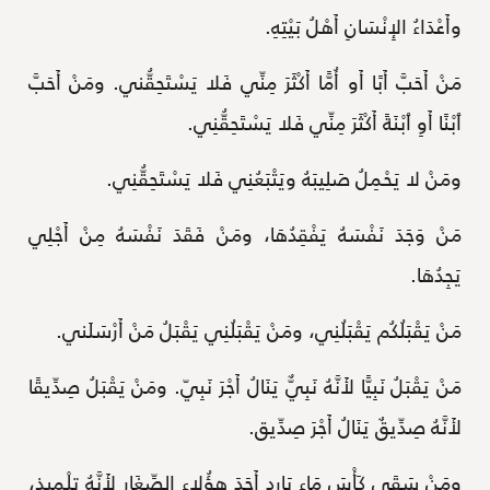
وأَعْدَاءُ الإِنْسَانِ أَهْلُ بَيْتِهِ.
مَنْ أَحَبَّ أَبًا أَو أُمًّا أَكْثَرَ مِنِّي فَلا يَسْتَحِقُّني. ومَنْ أَحَبَّ
ٱبْنًا أَوِ ٱبْنَةً أَكْثَرَ مِنِّي فَلا يَسْتَحِقُّنِي.
ومَنْ لا يَحْمِلُ صَلِيبَهُ ويَتْبَعُنِي فَلا يَسْتَحِقُّنِي.
مَنْ وَجَدَ نَفْسَهُ يَفْقِدُهَا، ومَنْ فَقَدَ نَفْسَهُ مِنْ أَجْلِي
يَجِدُهَا.
مَنْ يَقْبَلُكُم يَقْبَلُنِي، ومَنْ يَقْبَلُنِي يَقْبَلُ مَنْ أَرْسَلَني.
مَنْ يَقْبَلُ نَبِيًّا لأَنَّهُ نَبِيٌّ يَنَالُ أَجْرَ نَبِيّ. ومَنْ يَقْبَلُ صِدِّيقًا
لأَنَّهُ صِدِّيقٌ يَنَالُ أَجْرَ صِدِّيق.
ومَنْ سَقَى كَأْسَ مَاءٍ بَارِدٍ أَحَدَ هؤُلاءِ الصِّغَارِ لأَنَّهُ تِلْمِيذ،