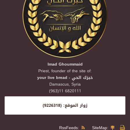
Imad Ghoummaid
Priest, founder of the site of:
your live bread - خبزك الحي
Damascus,
Syria
(963)11 6820111
زوار الموقع: (9226318)
RssFeeds:
SiteMap: