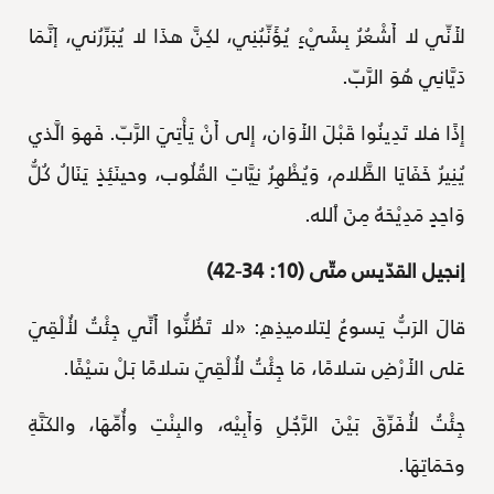
لأَنِّي لا أَشْعُرُ بِشَيْءٍ يُؤَنِّبُنِي، لكِنَّ هذَا لا يُبَرِّرُني، إَنَّمَا
دَيَّانِي هُوَ الرَّبّ.
إِذًا فلا تَدِينُوا قَبْلَ الأَوَان، إِلى أَنْ يَأْتِيَ الرَّبّ. فَهوَ الَّذي
يُنِيرُ خَفَايَا الظَّلام، وَيُظْهِرُ نِيَّاتِ القُلُوب، وحينَئِذٍ يَنَالُ كُلُّ
وَاحِدٍ مَدِيْحَهُ مِنَ ٱلله.
إنجيل القدّيس متّى (10: 34-42)
قالَ الرَبُّ يَسوعُ لِتلاميذِهِ: «لا تَظُنُّوا أَنِّي جِئْتُ لأُلْقِيَ
عَلى الأَرْضِ سَلامًا، مَا جِئْتُ لأُلْقِيَ سَلامًا بَلْ سَيْفًا.
جِئْتُ لأُفَرِّقَ بَيْنَ الرَّجُلِ وَأَبِيْه، والبِنْتِ وأُمِّهَا، والكَنَّةِ
وحَمَاتِهَا.