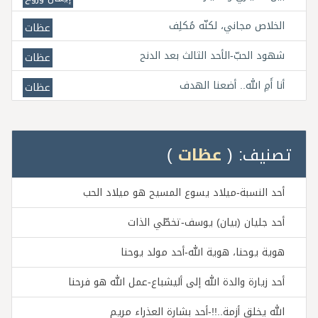
الخلاص مجاني، لكنّه مُكلِف
عظات
شهود الحبّ-الأحد الثالث بعد الدنح
عظات
أنا أَمِ الله.. أضعنا الهدف
عظات
تصنيف: (
عظات
)
أحد النسبة-ميلاد يسوع المسيح هو ميلاد الحب
أحد جليان (بيان) يوسف-تخطّي الذات
هوية يوحنا، هوية الله-أحد مولد يوحنا
أحد زيارة والدة الله إلى أليشباع-عمل الله هو فرحنا
الله يخلق أزمة..!!-أحد بشارة العذراء مريم