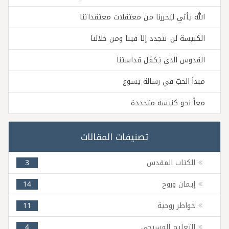
الله يأتي ليُحررنا من معتقلات معتقداتنا
الكنيسة لن تتجدد إلا فينا ومن خلالنا
القدوس الذي يَكفَل قداستنا
مبدأ الحبّ في رسالة يسوع
معاً نحو كنيسة متجددة
تصنيفات المقالات
الكتاب المقدس
3
إيمان وروح
14
خواطر روحية
11
التعليم المسيحي
4