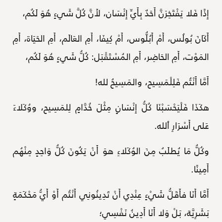
إِذًا فَلا يَفْتَخِرَنَّ أَحَدٌ بِأَيِّ إِنْسَان، لأَنَّ كُلَّ شَيءٍ هُوَ لَكُم،
أَكَانَ بُولُس، أَمْ أَبُلُّوس، أَمْ كِيفَا، أَمِ العَالَم، أَمِ الحَيَاة، أَمِ
المَوْت، أَمِ الحَاضِر، أَمِ المُسْتَقْبَل: كُلُّ شَيءٍ هُوَ لَكُم،
أَمَّا أَنْتُم فَلِلْمَسِيح، والمَسِيحُ لله!
هكَذَا فَلْيَحْسَبْنَا كُلُّ إِنْسَانٍ مِثْلَ خُدَّامٍ لِلمَسِيح، ووُكَلاءَ
عَلى أَسْرَارِ ٱلله.
وكُلُّ مَا يُطلَبُ مِنَ الوُكَلاءِ هوَ أَنْ يَكُونَ كُلُّ وَاحِدٍ مِنْهُم
أَمِينًا.
أَمَّا أَنَا فأَقَلُّ شَيْءٍ عِنْدِي أَنْ تَدِينُونِي أَنْتُم أَوْ أَيُّ مَحْكَمَةٍ
بَشَرِيَّة، بَلْ وَلا أَنَا أَدِينُ نَفْسِي؛