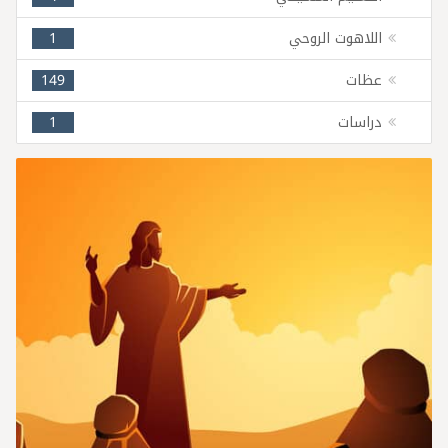
اللاهوت الروحي
1
عظات
149
دراسات
1