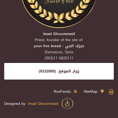
Imad Ghoummaid
Priest, founder of the site of:
your live bread - خبزك الحي
Damascus,
Syria
(963)11 6820111
زوار الموقع: (9232005)
RssFeeds:
SiteMap:
Designed by
Imad Ghoummaid