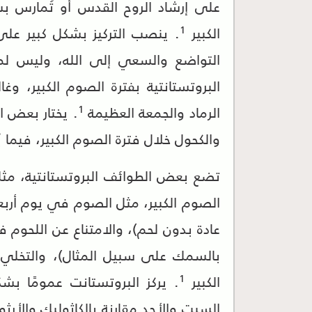
على إرشاد الروح القدس أو تُمارس 
1
الكبير
. ينصب التركيز بشكل كبير على
التواضع والسعي إلى الله، وليس لم
البروتستانتية بفترة الصوم الكبير، وغا
1
الرماد والجمعة العظيمة
. يختار بعض ال
والكحول خلال فترة الصوم الكبير، فيما
تضع بعض الطوائف البروتستانتية، مثل
الصوم الكبير، مثل الصوم في يوم أربعا
عادة بدون لحم)، والامتناع عن اللحوم ف
بالسمك على سبيل المثال)، والتخلي
1
الكبير
. يركز البروتستانت عمومًا ب
السبت والأحد مقارنة بالكاثوليك والأر