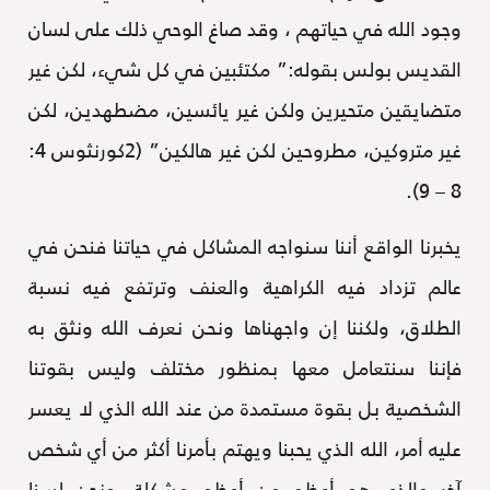
وجود الله في حياتهم ، وقد صاغ الوحي ذلك على لسان
القديس بولس بقوله:” مكتئبين في كل شيء، لكن غير
متضايقين متحيرين ولكن غير يائسين، مضطهدين، لكن
غير متروكين، مطروحين لكن غير هالكين” (2كورنثوس 4:
8 – 9).
يخبرنا الواقع أننا سنواجه المشاكل في حياتنا فنحن في
عالم تزداد فيه الكراهية والعنف وترتفع فيه نسبة
الطلاق، ولكننا إن واجهناها ونحن نعرف الله ونثق به
فإننا سنتعامل معها بمنظور مختلف وليس بقوتنا
الشخصية بل بقوة مستمدة من عند الله الذي لا يعسر
عليه أمر، الله الذي يحبنا ويهتم بأمرنا أكثر من أي شخص
آخر والذي هو أعظم من أعظم مشكلة ،ونحن لسنا