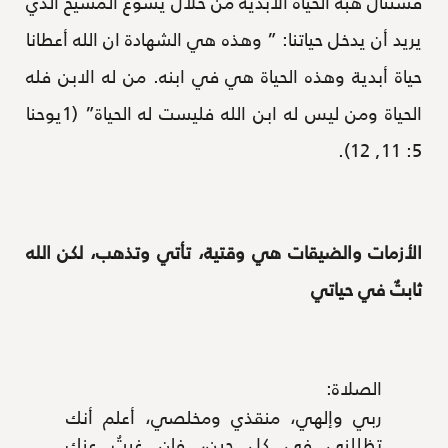
فسننال هبة الحياة الأبدية من خلال يسوع المسيح الذي
يريد أن يدخل حياتنا: ” وهذه هي الشهادة ان الله أعطانا
حياة أبدية وهذه الحياة هي في ابنه. من له الابن فله
الحياة ومن ليس له ابن الله فليست له الحياة” (1يوحنا
5: 11, 12).
الأزمات والضيقات هي وقتية، تأتي وتذهب، لكن الله
ثابتٌ في حياتي
الصلاة:
ربي وإلهي، منقذي ومخلصي، أعلم أنك
تظللني في كل حين، فإن غبتُ عنك