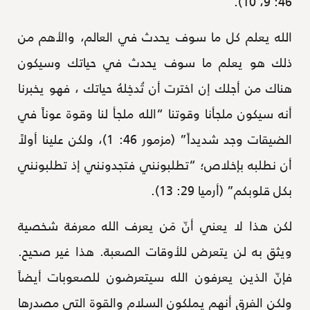
46: 9، 10).
الله يعلم كل ما سوف يحدث في العالم، والأهم من
ذلك هو يعلم ما سوف يحدث في حياتك وسيكون
هناك من أجلك إن اخترت أن تُدخِلهُ حياتك ، فهو يخبرنا
أنه سيكون ملجأنا وقوتنا “الله ملجأ لنا وقوة عوناً في
الضيقات وجد شديداً” (مزمور 46: 1)، ولكن علينا أولاً
أن نطلبه بإخلاص؛ “تطلبونني فتجدونني إذ تطلبونني
بكل قلوبكم” (أرميا 29: 13).
لكن هذا لا يعني أنّ مَن يعرف الله معرفة شخصية
ويثق به لن يتعرض للأوقات الصعبة. هذا غير صحيح.
فإنّ الذين يعرفون الله سيتعرضون للصعوبات أيضاً
ولكن الفرق أنهم يملكون السلام والقوة التي مصدرها