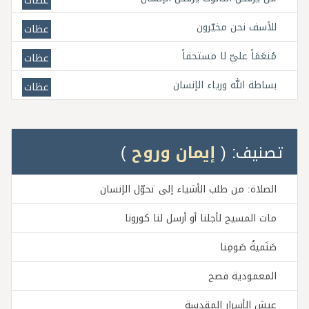
عظات
للأسف نحن مخيّرون
عظات
مُنعَمَاً عليّ لا مستحقاً
عظات
بساطة الله ورياء الإنسان
عظات
تصنيف: (
إيمان وروح
)
الصلاة: من طلب الأشياء إلى تحوّل الإنسان
مات المسيح لأجلنا أو أرسل لنا كورونا
صَنَميةُ صَومِنا
المعمودية فصح
عيش الأسرار المقدسة