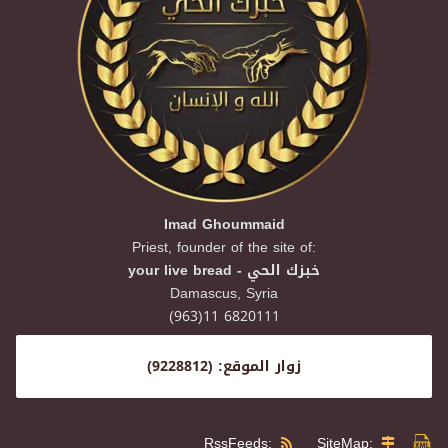
Imad Ghoummaid
Priest, founder of the site of:
your live bread - خبزك الحي
Damascus,
Syria
(963)11 6820111
زوار الموقع: (9228812)
RssFeeds:
SiteMap: