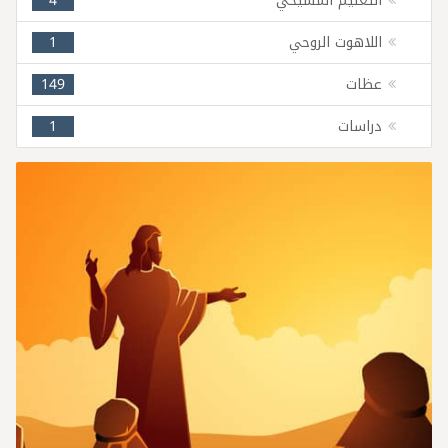
التعليم المسيحي
4
اللاهوت الروحي
1
عظات
149
دراسات
1