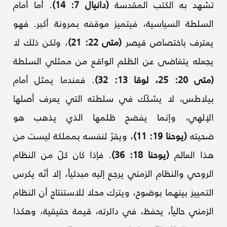
تشهد به الكتب المقدسة
(دانيال 7: 14)
. أما أمام
السلطة السياسية، فيتميز موقفه بمرونة أكبر. فهو
يعترف باختصاص قيصر
(متى 22: 21)
، ولكن ذلك لا
يجعله يتغاضى عن الظلم الواقع من ممثلي السلطة
(متى 20: 25، لوقا 13: 32)
. فعندما يمثل أمام
بيلاطس، لا يشكّك في سلطته التي يعرف أصلها
الإلهي، وإنما يفضح ظلمها الذي يذهب هو
ضحيته
(يوحنا 19: 11)
، ويقرّ لنفسه بمملكة ليست من
هذا العالم
(يوحنا 18: 36)
. فإذا كان كلّ من النظام
الروحي والنظام الزمني يرجع إليه مبدئياً، إلا أنّه يكرس
التمييز بينهما بوضوح، ويترك محلا للاستنتاج أن النظام
الزمني حالياً، يحفظ، في دائرته، قيمة حقيقية، وهكذا