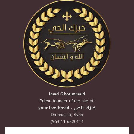
Imad Ghoummaid
Priest, founder of the site of:
your live bread - خبزك الحي
Damascus,
Syria
(963)11 6820111