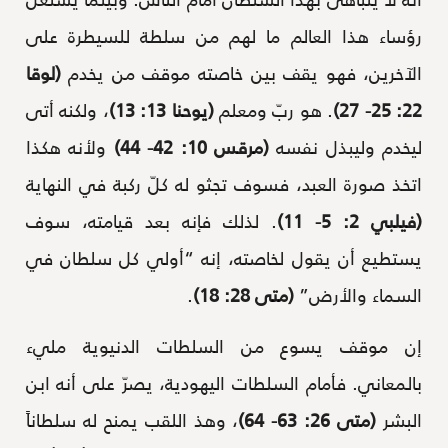
رؤساء هذا العالم ما لهم من سلطة للسيطرة على
الآخرين، فهو يقف بين خاصته موقف من يخدم
(لوقا
22: 25- 27)
. هو ربّ ومعلم
(يوحنا 13: 13)
، ولكنه أتى
ليخدم وليبذل نفسه
(مرقس 10: 42- 44)
ولأنه هكذا
اتخذ صورة العبد، فسوف تجثو له كلّ ركبة في النهاية
(فيلبي 2: 5- 11)
. لذلك فإنه بعد قيامته، سوف
يستطيع أن يقول لخاصته، إنه “أولي كل سلطان في
السماء والأرض”
(متى 28: 18)
.
إن موقف يسوع من السلطات الدنيوية مليء
بالمعاني. فأمام السلطات اليهودية، يصرّ على أنه ابن
البشر
(متى 26: 63- 64)
، وهذ اللقب يمنح له سلطاناً