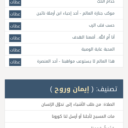
خدام الحبّ
عظات
موكب جنازة العالم - أحد إحياء ابن أرملة نائين
عظات
حسب قلب الرب
عظات
أنا أَمِ الله.. أضعنا الهدف
عظات
المحبة غاية الوصية
عظات
هذا العالم لا يستوعب مواهبنا - أحد العنصرة
عظات
تصنيف: (
إيمان وروح
)
الصلاة: من طلب الأشياء إلى تحوّل الإنسان
مات المسيح لأجلنا أو أرسل لنا كورونا