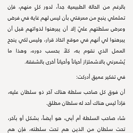
بالرغم من الحالة الطبيعية جداً، لدور كلٍ منهم، فإن
تململي ينبع من معرفتي بأن ليس لهم غاية في فرض
وعرض سلطتهم عليّ إلا أن يبرهنوا لذواتهم قبل أن
يبرهنوا لي أنهم في موقع اتخاذ قرار، وليس لكي ينجح
العمل الذي نقوم به، كلاً بحسب دوره، وهذا ما
يُشعرني بالاشمئزاز أحياناً وأحياناً أخرى بالشفقة.
في تفكير عميق أدركت:
أن فوق كل صاحب سلطة هناك آخر ذو سلطان عليه،
فإذاً ليس هناك أحد له سلطان مطلق.
شاء صاحب السلطة أم أبى، هو أيضاً، بشكل أو بآخر،
تحت سلطان من الذين هم تحت سلطته، فإن هم