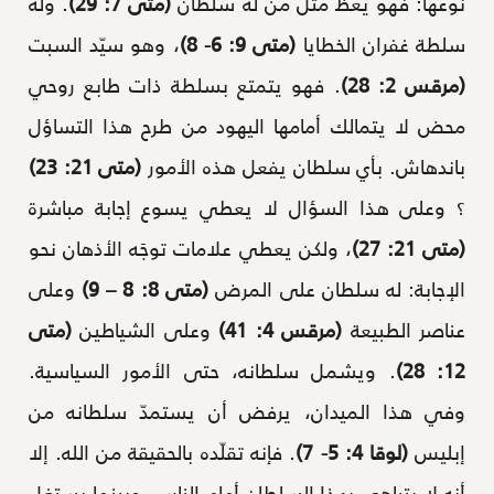
نوعها: فهو يعظ مثل من له سلطان
(متى 7: 29)
. وله
سلطة غفران الخطايا
(متى 9: 6- 8)
، وهو سيّد السبت
(مرقس 2: 28)
. فهو يتمتع بسلطة ذات طابع روحي
محض لا يتمالك أمامها اليهود من طرح هذا التساؤل
باندهاش. بأي سلطان يفعل هذه الأمور
(متى 21: 23)
؟ وعلى هذا السؤال لا يعطي يسوع إجابة مباشرة
(متى 21: 27)
، ولكن يعطي علامات توجَه الأذهان نحو
الإجابة: له سلطان على المرض
(متى 8: 8 – 9)
وعلى
عناصر الطبيعة
(مرقس 4: 41)
وعلى الشياطين
(متى
12: 28)
. ويشمل سلطانه، حتى الأمور السياسية.
وفي هذا الميدان، يرفض أن يستمدّ سلطانه من
إبليس
(لوقا 4: 5- 7)
. فإنه تقلّده بالحقيقة من الله. إلا
أنه لا يتباهى بهذا السلطان أمام الناس. وبينما يستغل