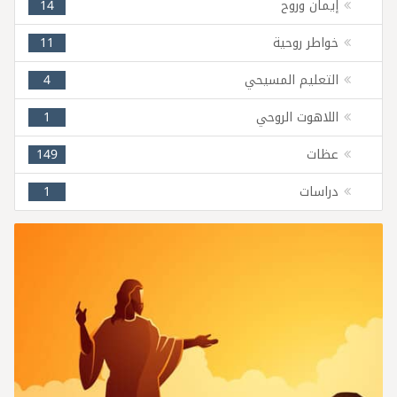
إيمان وروح
14
خواطر روحية
11
التعليم المسيحي
4
اللاهوت الروحي
1
عظات
149
دراسات
1